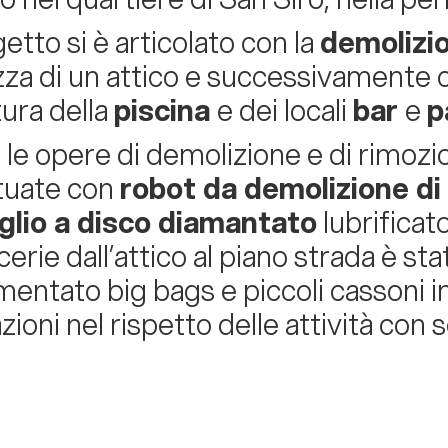
getto si è articolato con la
demolizi
zza di un attico e successivamente c
tura della
piscina
e dei locali
bar
e
p
 le opere di demolizione e di rimozi
tuate con
robot da demolizione di
glio a disco diamantato
lubrificat
erie dall’attico al piano strada è stat
entato big bags e piccoli cassoni i
ioni nel rispetto delle attività con s