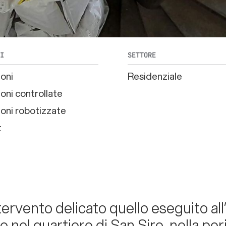
TI
SETTORE
oni
Residenziale
oni controllate
oni robotizzate
t
tervento delicato quello eseguito all
o nel quartiere di San Siro, nella per