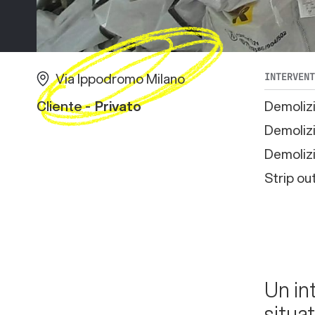
Via Ippodromo Milano
INTERVEN
Cliente -
Privato
Demolizi
Demolizi
Demolizi
Strip ou
Un in
situat