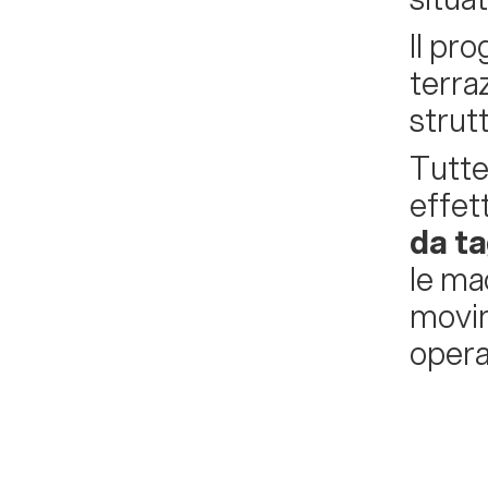
Il pro
terra
strut
Tutte
effet
da ta
le mac
movim
operaz