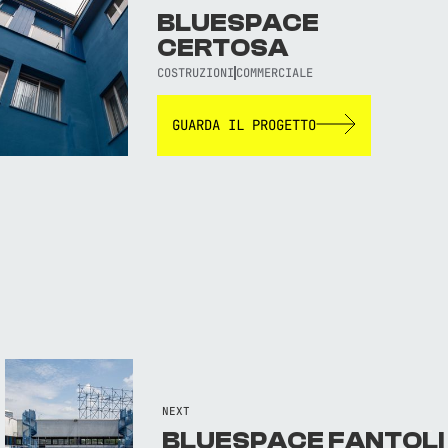
BLUESPACE
CERTOSA
COSTRUZIONI
COMMERCIALE
GUARDA IL PROGETTO
TORNA AL SITO WEB
NEXT
BLUESPACE FANTOLI