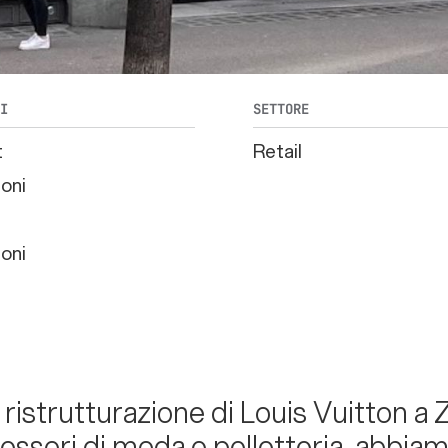
TI
SETTORE
t
Retail
oni
oni
a ristrutturazione di Louis Vuitton a
cessori di moda e pelletteria, abbiam