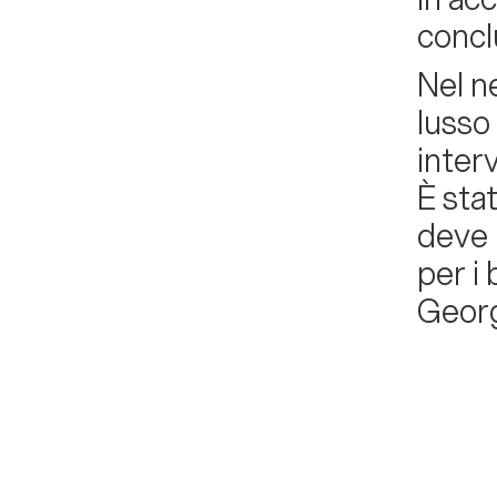
conclu
Nel n
lusso
interv
È sta
deve 
per i 
Geor