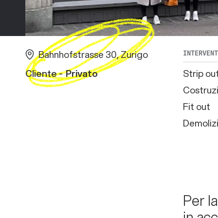
Bahnhofstrasse 30, Zurigo
INTERVEN
Cliente -
Privato
Strip ou
Costruzi
Fit out
Demolizi
Per l
in ac