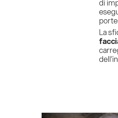
di im
esegu
porte
La sf
facci
carre
dell’i