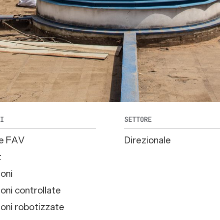
TI
SETTORE
he FAV
Direzionale
t
oni
oni controllate
oni robotizzate