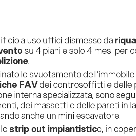
ificio a uso uffici dismesso da
riqua
rvento
su 4 piani e solo 4 mesi per c
lizione
.
nato lo svuotamento dell’immobile d
fiche FAV
dei controsoffitti e delle 
ione interna specializzata, sono segu
nti, dei massetti e delle pareti in la
zzando anche un mini escavatore.
 lo
strip out impiantistic
o, in cope