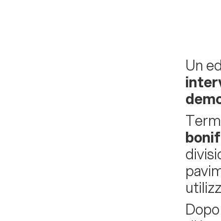
Un ed
inte
demo
Termi
boni
divis
pavime
utili
Dopo