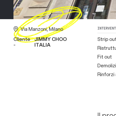
Via Manzoni, Milano
INTERVEN
Cliente
JIMMY CHOO
Strip ou
-
ITALIA
Ristrutt
Fit out
Demolizi
Rinforzi 
Il pro