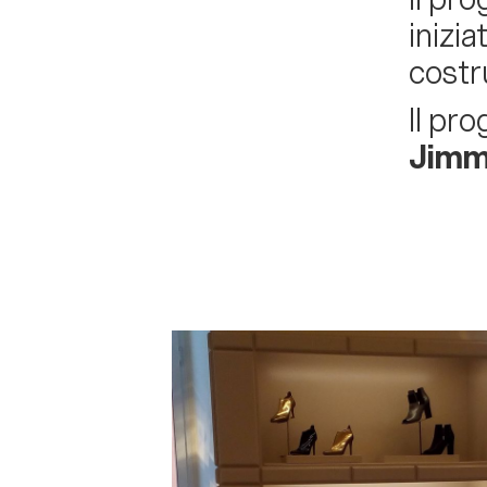
inizia
costr
Il pro
Jimm