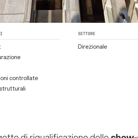
TI
SETTORE
t
Direzionale
urazione
oni controllate
strutturali
getto di riqualificazione dello
show-r