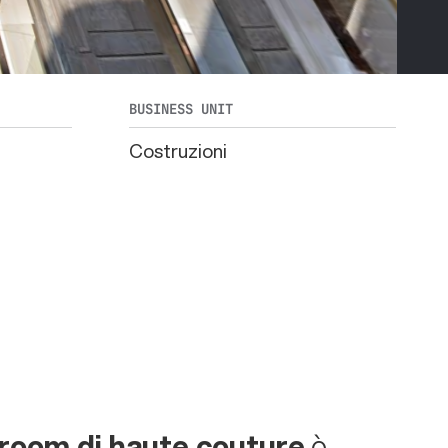
BUSINESS UNIT
Costruzioni
oom di haute couture
è