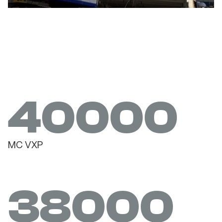
40000
MC VXP
38000