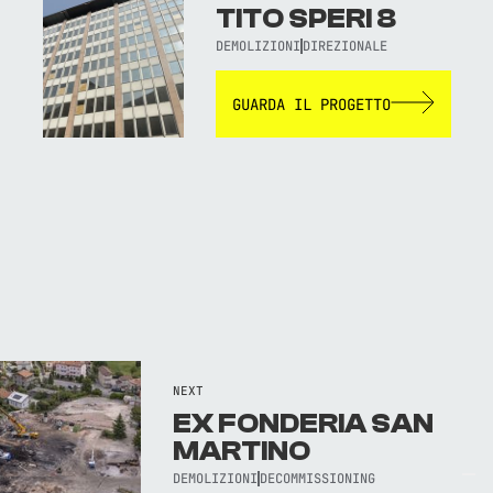
TITO SPERI 8
DEMOLIZIONI
DIREZIONALE
GUARDA IL PROGETTO
NEXT
EX FONDERIA SAN
MARTINO
TORNA AL SITO WEB
DEMOLIZIONI
DECOMMISSIONING